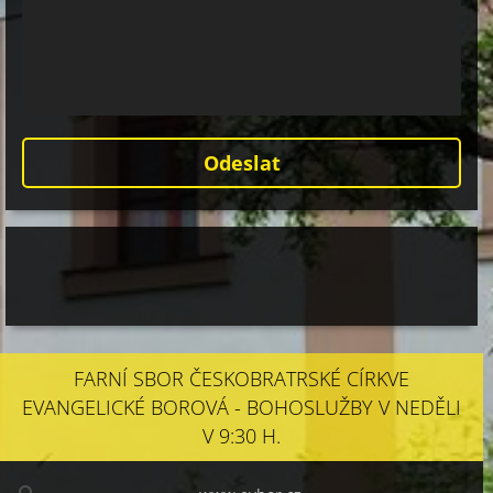
FARNÍ SBOR ČESKOBRATRSKÉ CÍRKVE
EVANGELICKÉ BOROVÁ - BOHOSLUŽBY V NEDĚLI
V 9:30 H.