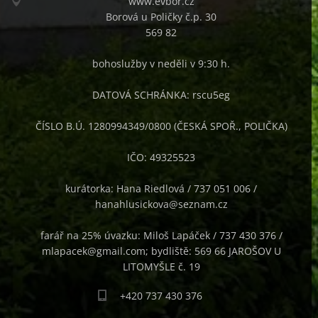
www.evbor.cz
Borová u Poličky č.p. 30
569 82
bohoslužby v neděli v 9:30 h.
DATOVÁ SCHRÁNKA: rscu5eg
ČÍSLO B.Ú. 1280994349/0800 (ČESKÁ SPOŘ., POLIČKA)
IČO: 49325523
kurátorka: Hana Riedlová / 737 051 006 /
hanahlusickova@seznam.cz
farář na 25% úvazku: Miloš Lapáček / 737 430 376 /
mlapacek@gmail.com; bydliště: 569 66 JAROŠOV U
LITOMYŠLE č. 19
+420 737 430 376