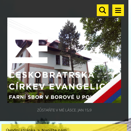
ZŮSTAŇTE V MÉ LÁSCE. JAN 15,9
Úvodní stránka
>
Napište nám